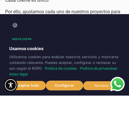
Cada cliente es único.
Por ello, ajustamos cada uno de nuestros proyectos para
que se adapten y satisfagan expresamente sus
🍪
necesidades.
RGPD/GDPR
Usamos cookies
Nuestros servicios
Utilizamos cookies para analizar nuestros servicios y mostrarte
contenido relevante. Puedes aceptar, configurar o rechazar su
uso según el RGPD.
Política de cookies
·
Política de privacidad
·
Aviso legal
Aceptar todo
Configurar
Rechazar
Servicios de
Tienda online
pirotécnia
Realiza tus compras en
nuestra web y recoge tus
Ofrecemos servicios para
pedidos en nuestras
eventos de empresa,