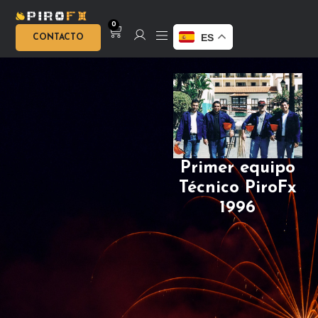
0
ES
CONTACTO
Fundado
res
PiroFx
1914
Piso Escenario